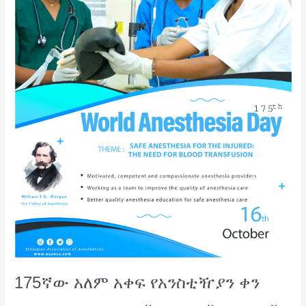
175ኛው አለም አቀፍ የአንስቲዥያን ቀን