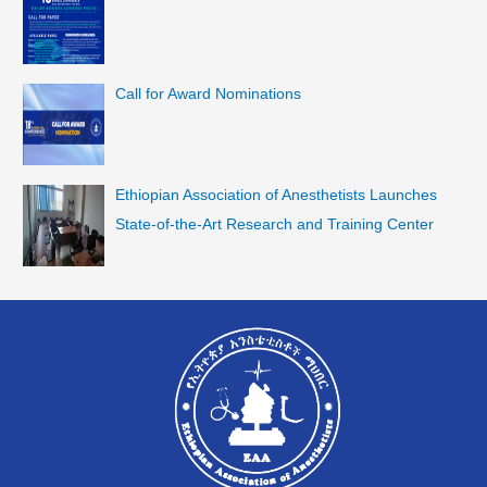
Call for Award Nominations
Ethiopian Association of Anesthetists Launches
State-of-the-Art Research and Training Center