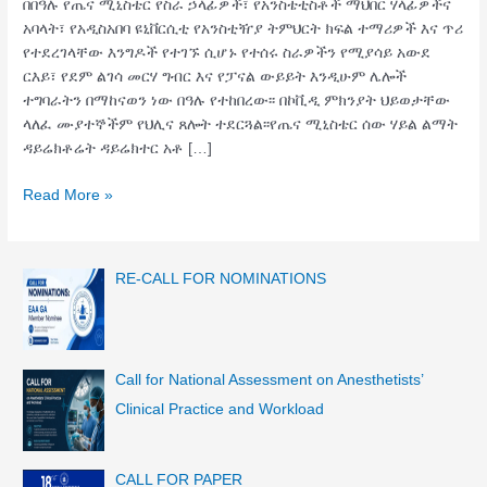
በበዓሉ የጤና ሚኒስቴር የስራ ኃላፊዎች፣ የአንስቴቲስቶች ማህበር ሃላፊዎችና
አባላት፣ የአዲስአበባ ዩኒቨርሲቲ የአንስቲዥያ ትምህርት ክፍል ተማሪዎች እና ጥሪ
የተደረገላቸው እንግዶች የተገኙ ሲሆኑ የተሰሩ ስራዎችን የሚያሳይ አውደ
ርእይ፣ የደም ልገሳ መርሃ ግብር እና የፓናል ውይይት እንዲሁም ሌሎች
ተግባራትን በማከናወን ነው በዓሉ የተከበረው፡፡ በኮቪዲ ምክንያት ህይወታቸው
ላለፈ ሙያተኞችም የህሊና ጸሎት ተደርጓል፡፡የጤና ሚኒስቴር ሰው ሃይል ልማት
ዳይሬክቶሬት ዳይሬክተር አቶ […]
Read More »
RE-CALL FOR NOMINATIONS
Call for National Assessment on Anesthetists’
Clinical Practice and Workload
CALL FOR PAPER